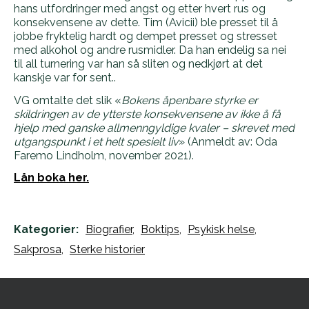
hans utfordringer med angst og etter hvert rus og
konsekvensene av dette. Tim (Avicii) ble presset til å
jobbe fryktelig hardt og dempet presset og stresset
med alkohol og andre rusmidler. Da han endelig sa nei
til all turnering var han så sliten og nedkjørt at det
kanskje var for sent..
VG omtalte det slik «
Bokens åpenbare styrke er
skildringen av de ytterste konsekvensene av ikke å få
hjelp med ganske allmenngyldige kvaler – skrevet med
utgangspunkt i et helt spesielt liv
» (Anmeldt av: Oda
Faremo Lindholm, november 2021).
Lån boka her.
Kategorier:
Biografier,
Boktips,
Psykisk helse,
Sakprosa,
Sterke historier