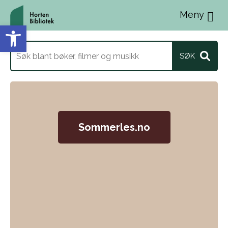
Menu
Vis verktøylinjen
Søk
etter
Sommerles.no