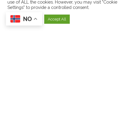
use of ALL the cookies. However, you may visit "Cookie
Settings" to provide a controlled consent.
En reisende katts beretninger
NO
Cookie Settings
Accept All
Hiro Arikawa
Varmt og hverdagslig om vennskap fortalt på en
intim og malerisk måte – sett gjennom en katts
øyne.