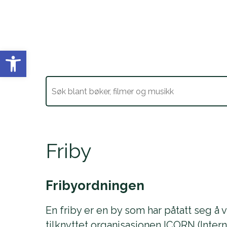
Vis verktøylinjen
Friby
Fribyordningen
En friby er en by som har påtatt seg å væ
tilknyttet organisasjonen ICORN (Inte