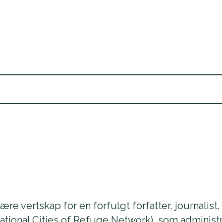
re vertskap for en forfulgt forfatter, journalist, 
rnational Cities of Refuge Network), som adminis