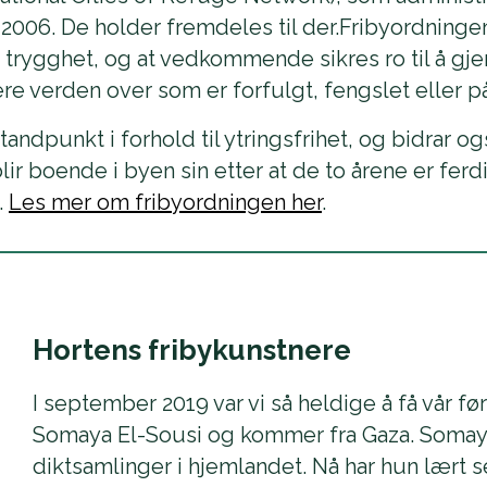
i 2006. De holder fremdeles til der.Fribyordning
 trygghet, og at vedkommende sikres ro til å gje
e verden over som er forfulgt, fengslet eller på
tandpunkt i forhold til ytringsfrihet, og bidrar og
r boende i byen sin etter at de to årene er ferd
.
Les mer om fribyordningen her
.
Hortens fribykunstnere
I september 2019 var vi så heldige å få vår før
Somaya El-Sousi og kommer fra Gaza. Somaya e
diktsamlinger i hjemlandet. Nå har hun lært 