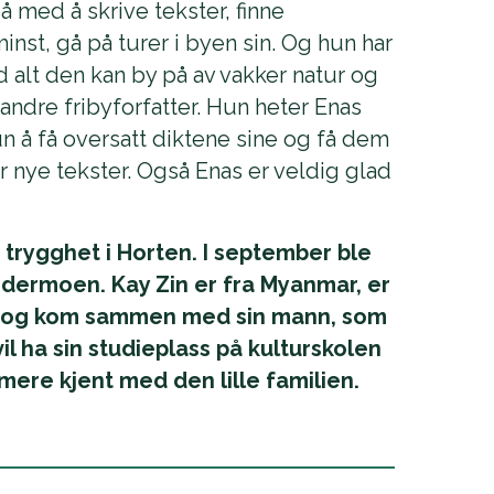
 med å skrive tekster, finne
inst, gå på turer i byen sin. Og hun har
d alt den kan by på av vakker natur og
 andre fribyforfatter. Hun heter Enas
n å få oversatt diktene sine og få dem
er nye tekster. Også Enas er veldig glad
 trygghet i Horten. I september ble
rdermoen. Kay Zin er fra Myanmar, er
pe, og kom sammen med sin mann, som
il ha sin studieplass på kulturskolen
ærmere kjent med den lille familien.