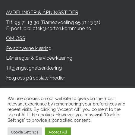
AVDELINGER & ÅPNINGSTIDER
Tlf: 95 71 13 30 (Barneavdeling 95 71 13 31)
E-post: bibliotek@horten.kommune.no
OM OSS
Personvernerklæring
Låneregler & Serviceerklæring
Tilgjengelighetserklæring
Følg oss på sosiale medier
We use cookies on our website to give you the most
relevant experience by remembering your preferences and
repeat visits. By clicking “Accept All”, you consent to the
use of ALL the cookies. However, you may visit "Cookie
Settings" to provide a controlled consent.
Nettstedet driftes av
Cookie Settings
Accept All
Horten bibliotek