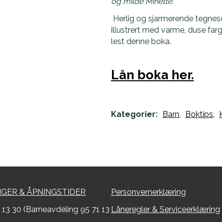
og milde Minette.
Herlig og sjarmerende tegnese
illustrert med varme, duse farge
lest denne boka.
Lån boka her.
Kategorier:
Barn,
Boktips,
NGER & ÅPNINGSTIDER
Personvernerklæring
1 13 30 (Barneavdeling 95 71 13
Låneregler & Serviceerklæring