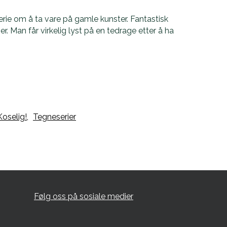
rie om å ta vare på gamle kunster. Fantastisk
r. Man får virkelig lyst på en tedrage etter å ha
Koselig!,
Tegneserier
Følg oss på sosiale medier