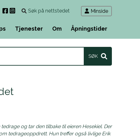
Søk
Minside
etter
ps
Tjenester
Om
Åpningstider
det
edrage og tar den tilbake til eieren Hesekiel. Der
m tedrageoppdrett. Hun treffer også livlige Erik