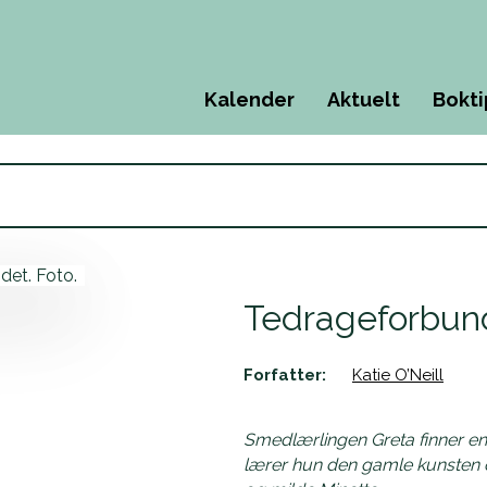
Menu
Kalender
Aktuelt
Bokti
Tedrageforbun
Forfatter:
Katie O’Neill
Smedlærlingen Greta finner en t
lærer hun den gamle kunsten o