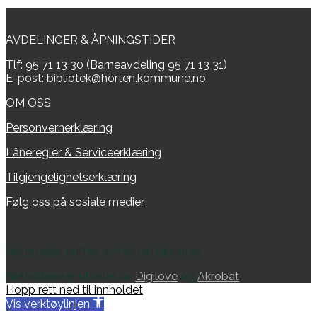
AVDELINGER & ÅPNINGSTIDER
Tlf: 95 71 13 30 (Barneavdeling 95 71 13 31)
E-post: bibliotek@horten.kommune.no
OM OSS
Personvernerklæring
Låneregler & Serviceerklæring
Tilgjengelighetserklæring
Følg oss på sosiale medier
Nettstedet driftes av Horten bibliotek
Nettsidene er utviklet av
Digilove
og
Akrobat
Hopp rett ned til innholdet
Vis verktøylinjen