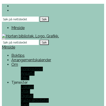
Skip
to
the
Søk
content
etter
Minside
Menu
Søk
etter
Minside
Boktips
Arrangementskalender
Om
Åpningstider
Ansatte
Friby
Tjenester
Lokaler
Utlån
Digitalt
Faste aktiviteter
Kafé