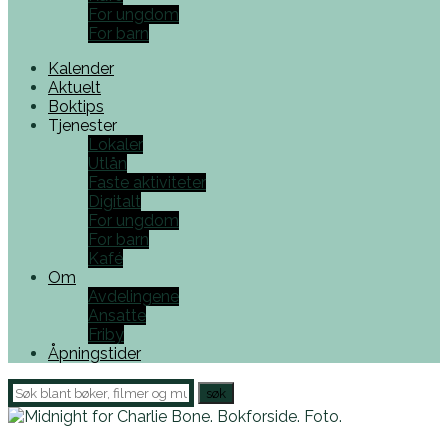
For ungdom
For barn
Kalender
Aktuelt
Boktips
Tjenester
Lokaler
Utlån
Faste aktiviteter
Digitalt
For ungdom
For barn
Kafé
Om
Avdelingene
Ansatte
Friby
Åpningstider