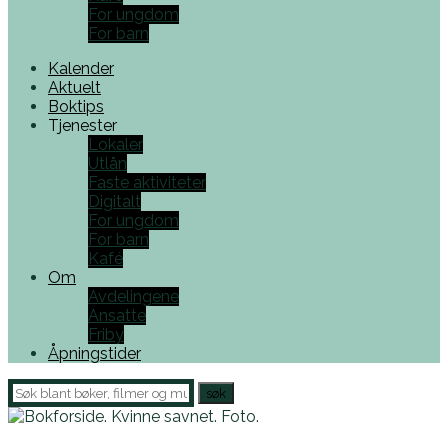
For ungdom
For barn
Kalender
Aktuelt
Boktips
Tjenester
Lokaler
Utlån
Faste aktiviteter
Digitalt
For ungdom
For barn
Kafé
Om
Avdelingene
Ansatte
Friby
Åpningstider