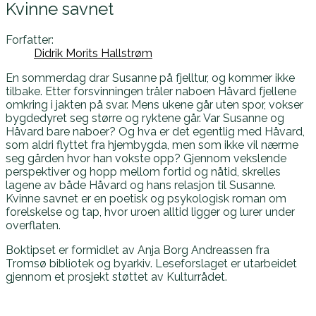
Kvinne savnet
Forfatter:
Didrik Morits Hallstrøm
En sommerdag drar Susanne på fjelltur, og kommer ikke
tilbake. Etter forsvinningen tråler naboen Håvard fjellene
omkring i jakten på svar. Mens ukene går uten spor, vokser
bygdedyret seg større og ryktene går. Var Susanne og
Håvard bare naboer? Og hva er det egentlig med Håvard,
som aldri flyttet fra hjembygda, men som ikke vil nærme
seg gården hvor han vokste opp? Gjennom vekslende
perspektiver og hopp mellom fortid og nåtid, skrelles
lagene av både Håvard og hans relasjon til Susanne.
Kvinne savnet er en poetisk og psykologisk roman om
forelskelse og tap, hvor uroen alltid ligger og lurer under
overflaten.
Boktipset er formidlet av Anja Borg Andreassen fra
Tromsø bibliotek og byarkiv. Leseforslaget er utarbeidet
gjennom et prosjekt støttet av Kulturrådet.