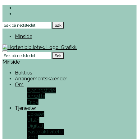
Skip
to
the
Søk
content
etter
Minside
Menu
Søk
etter
Minside
Boktips
Arrangementskalender
Om
Åpningstider
Ansatte
Friby
Tjenester
Lokaler
Utlån
Digitalt
Faste aktiviteter
Kafé