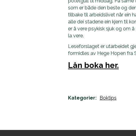
potetgull til middag. På same 
som er både den beste og den v
tilbake til arbeidslivet når ein 
alle dei stadene ein kjem til ko
er å vere psykisk sjuk og om å 
la vere.
Leseforslaget er utarbeidet gj
formidles av Hege Hopen fra So
Lån boka her.
Kategorier:
Boktips