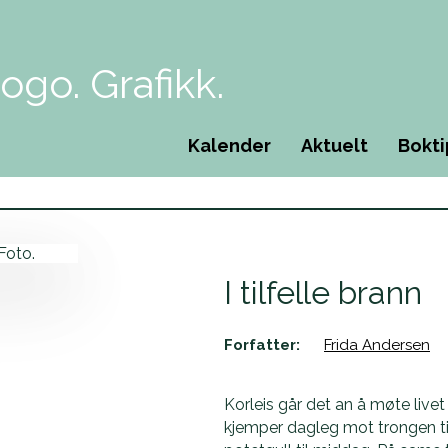
Menu
Kalender
Aktuelt
Bokti
I tilfelle brann
Forfatter:
Frida Andersen
Korleis går det an å møte live
kjemper dagleg mot trongen til