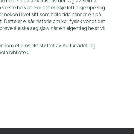
tid held ho på å kvelast av det. Og av Selma,
erste ho veit. For det er ikkje lett å kjempe seg
har nokon i livet sitt som heile tida minner ein på
rt. Dette er ei sår historie om kor fysisk vondt det
prøve å elske seg sjølv når ein eigentleg helst vil
ennom et prosjekt støttet av Kulturrådet, og
la bibliotek.