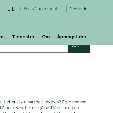
Søk
Minside
etter
ps
Tjenester
Om
Åpningstider
t att etter at ein har møtt veggen? Eg-personen
 å berre vere heime, sjå på TV-seriar og ete