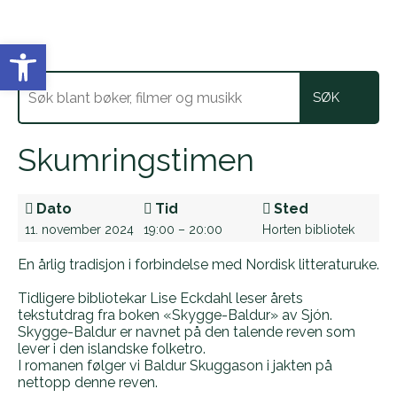
Vis verktøylinjen
Skumringstimen
Dato
Tid
Sted
11. november 2024
19:00 – 20:00
Horten bibliotek
En årlig tradisjon i forbindelse med Nordisk litteraturuke.
Tidligere bibliotekar Lise Eckdahl leser årets
tekstutdrag fra boken «Skygge-Baldur» av Sjón.
Skygge-Baldur er navnet på den talende reven som
lever i den islandske folketro.
I romanen følger vi Baldur Skuggason i jakten på
nettopp denne reven.