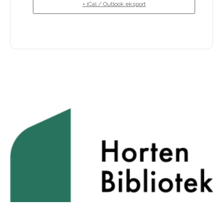
+ iCal / Outlook eksport