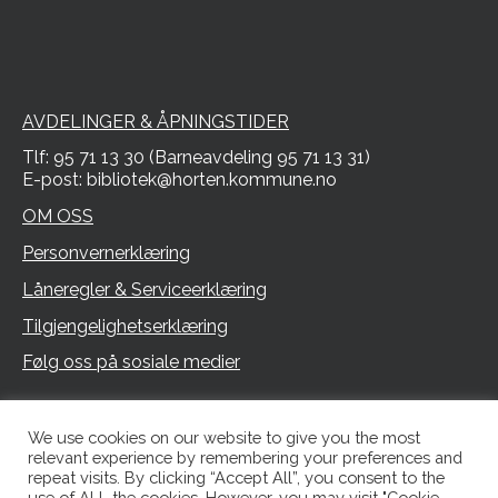
AVDELINGER & ÅPNINGSTIDER
Tlf: 95 71 13 30 (Barneavdeling 95 71 13 31)
E-post: bibliotek@horten.kommune.no
OM OSS
Personvernerklæring
Låneregler & Serviceerklæring
Tilgjengelighetserklæring
Følg oss på sosiale medier
We use cookies on our website to give you the most
relevant experience by remembering your preferences and
repeat visits. By clicking “Accept All”, you consent to the
use of ALL the cookies. However, you may visit "Cookie