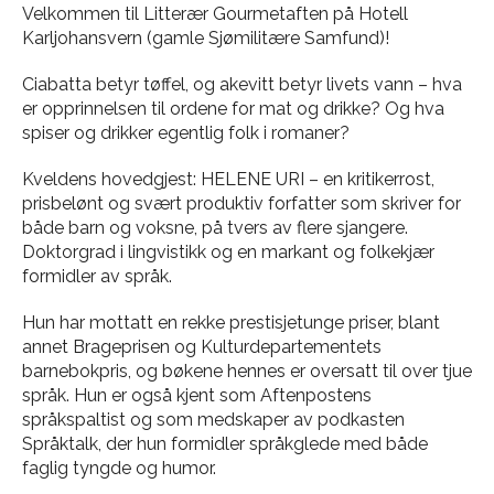
Velkommen til Litterær Gourmetaften på Hotell
Karljohansvern (gamle Sjømilitære Samfund)!
Ciabatta betyr tøffel, og akevitt betyr livets vann – hva
er opprinnelsen til ordene for mat og drikke? Og hva
spiser og drikker egentlig folk i romaner?
Kveldens hovedgjest: HELENE URI – en kritikerrost,
prisbelønt og svært produktiv forfatter som skriver for
både barn og voksne, på tvers av flere sjangere.
Doktorgrad i lingvistikk og en markant og folkekjær
formidler av språk.
Hun har mottatt en rekke prestisjetunge priser, blant
annet Brageprisen og Kulturdepartementets
barnebokpris, og bøkene hennes er oversatt til over tjue
språk. Hun er også kjent som Aftenpostens
språkspaltist og som medskaper av podkasten
Språktalk, der hun formidler språkglede med både
faglig tyngde og humor.