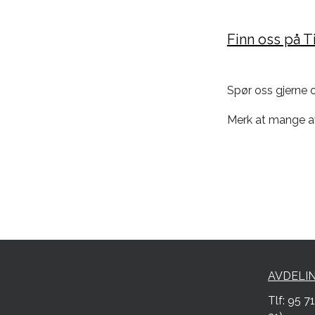
Finn oss på 
Spør oss gjerne o
Merk at mange av 
AVDELI
Tlf: 95 7