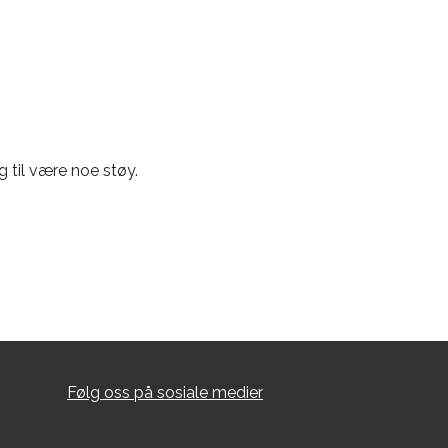
 til være noe støy.
Følg oss på sosiale medier