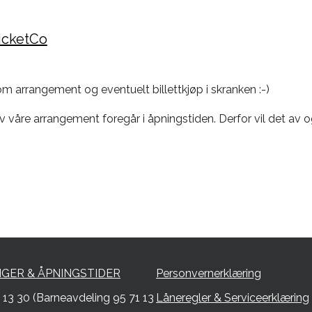
TicketCo
m arrangement og eventuelt billettkjøp i skranken :-)
våre arrangement foregår i åpningstiden. Derfor vil det av og
NGER & ÅPNINGSTIDER
Personvernerklæring
1 13 30 (Barneavdeling 95 71 13
Låneregler & Serviceerklæring