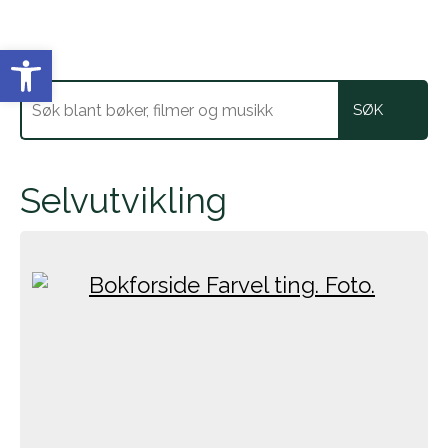
Vis verktøylinjen
Selvutvikling