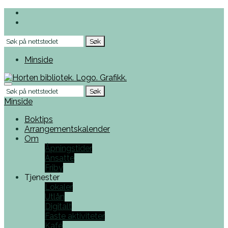
Skip
to
the
Søk
content
etter
Minside
Menu
Søk
etter
Minside
Boktips
Arrangementskalender
Om
Åpningstider
Ansatte
Friby
Tjenester
Lokaler
Utlån
Digitalt
Faste aktiviteter
Kafé