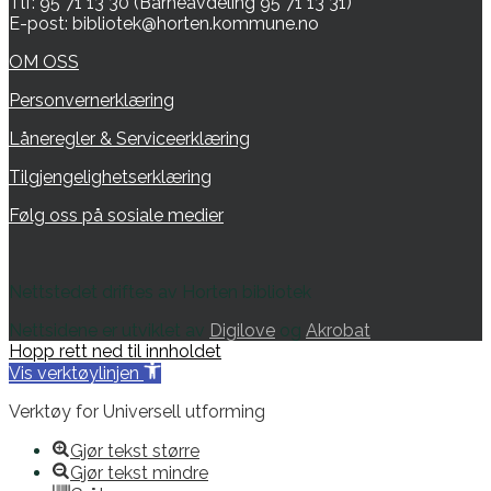
Tlf: 95 71 13 30 (Barneavdeling 95 71 13 31)
E-post: bibliotek@horten.kommune.no
OM OSS
Personvernerklæring
Låneregler & Serviceerklæring
Tilgjengelighetserklæring
Følg oss på sosiale medier
Nettstedet driftes av Horten bibliotek
Nettsidene er utviklet av
Digilove
og
Akrobat
Hopp rett ned til innholdet
Vis verktøylinjen
Verktøy for Universell utforming
Gjør tekst større
Gjør tekst mindre