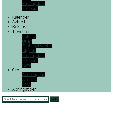
For ungdom
For barn
Kalender
Aktuelt
Boktips
Tjenester
Lokaler
Utlån
Faste aktiviteter
Digitalt
For ungdom
For barn
Kafé
Om
Avdelingene
Ansatte
Friby
Åpningstider