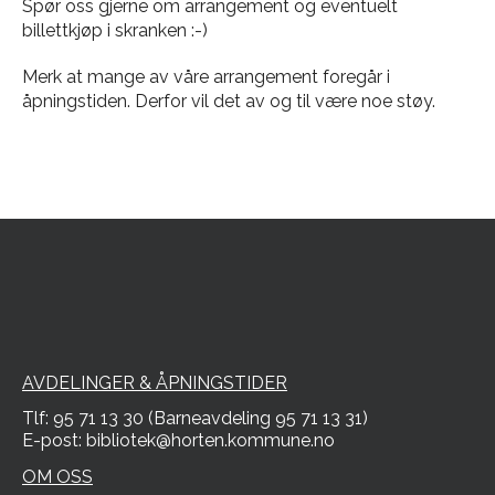
Spør oss gjerne om arrangement og eventuelt
billettkjøp i skranken :-)
Merk at mange av våre arrangement foregår i
åpningstiden. Derfor vil det av og til være noe støy.
AVDELINGER & ÅPNINGSTIDER
Tlf: 95 71 13 30 (Barneavdeling 95 71 13 31)
E-post: bibliotek@horten.kommune.no
OM OSS